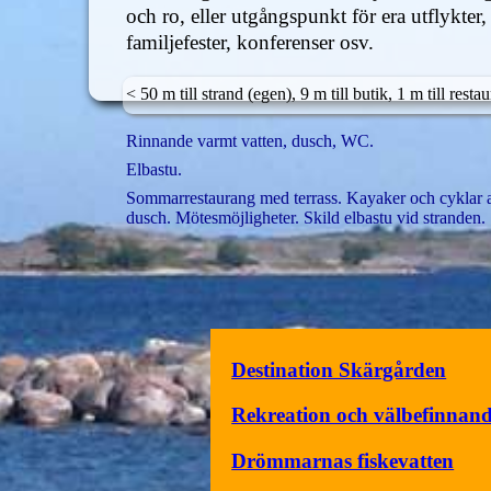
och ro, eller utgångspunkt för era utflykter,
familjefester, konferenser osv.
< 50 m till strand (egen), 9 m till butik, 1 m till re
Rinnande varmt vatten, dusch, WC.
Elbastu.
Sommarrestaurang med terrass. Kayaker och cyklar at
dusch. Mötesmöjligheter. Skild elbastu vid stranden.
Destination Skärgården
Rekreation och välbefinnan
Drömmarnas fiskevatten