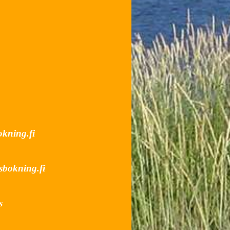
igol@ofni
sbokning.fi
s