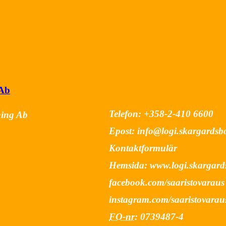
 Ab
Telefon:
+358-2-410 6600
ning Ab
Epost:
if.gninkobsdragraks.
Kontaktformulär
Hemsida:
www.logi.skargard
facebook.com/saaristovaraus
instagram.com/saaristovarau
FO-nr
:
0739487-4