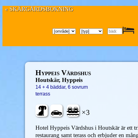
« SKÄRGÅRDSBOKNING
Hyppeis Värdshus
Houtskär, Hyppeis
14 + 4 bäddar, 6 sovrum
terrass
×3
Hotel Hyppeis Värdshus i Houtskär är ett t
restaurang samt terass och erbjuder en mån