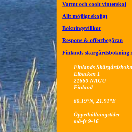
Varmt och coolt vinterskoj
Allt möjligt skojigt
Bokningsvillkor
Respons & offertbegäran
Finlands skärgårdsbokning
Finlands Skärgårdsbok
Elbacken 1
21660
NAGU
Finland
60.19°N, 21.91°E
Öppethållningstider
må-fr 9-16