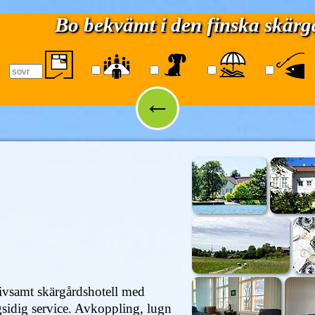
Bo bekvämt i den finska skär
←
rivsamt skärgårdshotell med
gsidig service. Avkoppling, lugn